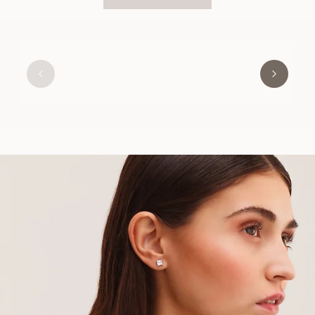
PENNY
FRA
3 400
DKK