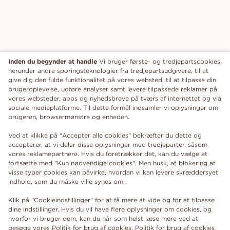
Inden du begynder at handle
Vi bruger første- og tredjepartscookies,
herunder andre sporingsteknologier fra tredjepartsudgivere, til at
give dig den fulde funktionalitet på vores websted, til at tilpasse din
brugeroplevelse, udføre analyser samt levere tilpassede reklamer på
vores websteder, apps og nyhedsbreve på tværs af internettet og via
sociale medieplatforme. Til dette formål indsamler vi oplysninger om
brugeren, browsermønstre og enheden.
Ved at klikke på "Accepter alle cookies" bekræfter du dette og
accepterer, at vi deler disse oplysninger med tredjeparter, såsom
vores reklamepartnere. Hvis du foretrækker det, kan du vælge at
fortsætte med "Kun nødvendige cookies". Men husk, at blokering af
visse typer cookies kan påvirke, hvordan vi kan levere skræddersyet
indhold, som du måske ville synes om.
Klik på "Cookieindstillinger" for at få mere at vide og for at tilpasse
dine indstillinger. Hvis du vil have flere oplysninger om cookies, og
hvorfor vi bruger dem, kan du når som helst læse mere ved at
besøge vores Politik for brug af cookies.
Politik for brug af cookies