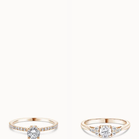
ANNE
FANNIE PETITE
FRA
FRA
8 500
DKK
10 800
DKK
HANNA
GLORIA
FRA
FRA
14 800
DKK
13 400
DKK
FLORINE
FLEUR
FRA
FRA
9 400
DKK
9 800
DKK