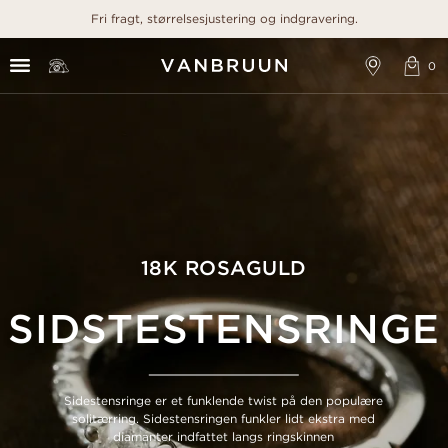
Fri fragt, størrelsesjustering og indgravering.
18K ROSAGULD
SIDSTESTENSRINGE
Sidestensringe er et funklende twist på den populære
solitærring. Sidestensringen funkler lidt ekstra med
diamanter indfattet langs ringskinnen