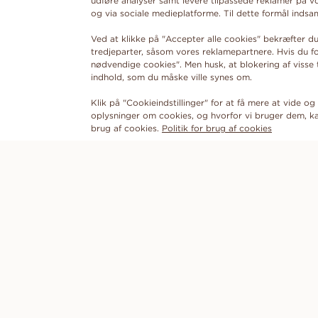
udføre analyser samt levere tilpassede reklamer på v
og via sociale medieplatforme. Til dette formål ind
Ved at klikke på "Accepter alle cookies" bekræfter du
tredjeparter, såsom vores reklamepartnere. Hvis du 
nødvendige cookies". Men husk, at blokering af visse
indhold, som du måske ville synes om.
Klik på "Cookieindstillinger" for at få mere at vide og f
oplysninger om cookies, og hvorfor vi bruger dem, ka
brug af cookies.
Politik for brug af cookies