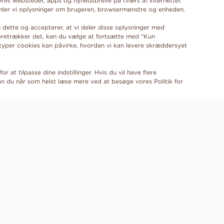
ores websteder, apps og nyhedsbreve på tværs af internettet
samler vi oplysninger om brugeren, browsermønstre og enheden.
 dette og accepterer, at vi deler disse oplysninger med
foretrækker det, kan du vælge at fortsætte med "Kun
 typer cookies kan påvirke, hvordan vi kan levere skræddersyet
or at tilpasse dine indstillinger. Hvis du vil have flere
n du når som helst læse mere ved at besøge vores Politik for
ABONNER PÅ VORES NYHEDSBREV