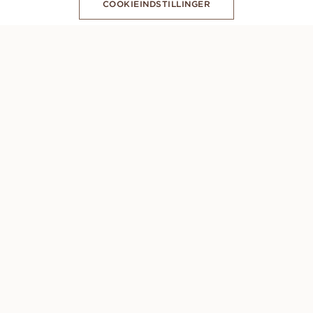
COOKIEINDSTILLINGER
ABONNER PÅ VORES NYHEDSBREV
CONCIERGE
Mandag - Søndag: 8.00 - 22.00 (GMT +1)
078 74 54 60