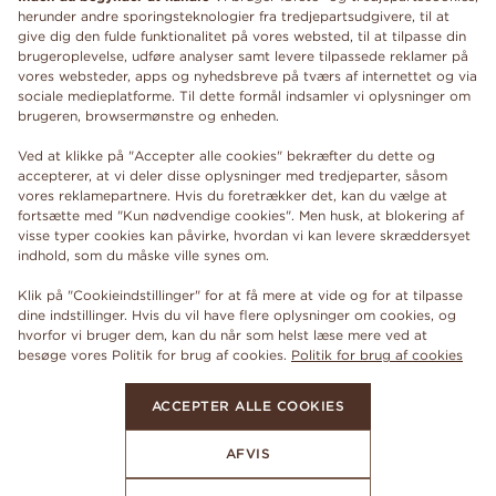
herunder andre sporingsteknologier fra tredjepartsudgivere, til at
give dig den fulde funktionalitet på vores websted, til at tilpasse din
brugeroplevelse, udføre analyser samt levere tilpassede reklamer på
vores websteder, apps og nyhedsbreve på tværs af internettet og via
sociale medieplatforme. Til dette formål indsamler vi oplysninger om
brugeren, browsermønstre og enheden.
Ved at klikke på "Accepter alle cookies" bekræfter du dette og
accepterer, at vi deler disse oplysninger med tredjeparter, såsom
vores reklamepartnere. Hvis du foretrækker det, kan du vælge at
fortsætte med "Kun nødvendige cookies". Men husk, at blokering af
visse typer cookies kan påvirke, hvordan vi kan levere skræddersyet
indhold, som du måske ville synes om.
Klik på "Cookieindstillinger" for at få mere at vide og for at tilpasse
dine indstillinger. Hvis du vil have flere oplysninger om cookies, og
hvorfor vi bruger dem, kan du når som helst læse mere ved at
besøge vores Politik for brug af cookies.
Politik for brug af cookies
ACCEPTER ALLE COOKIES
AFVIS