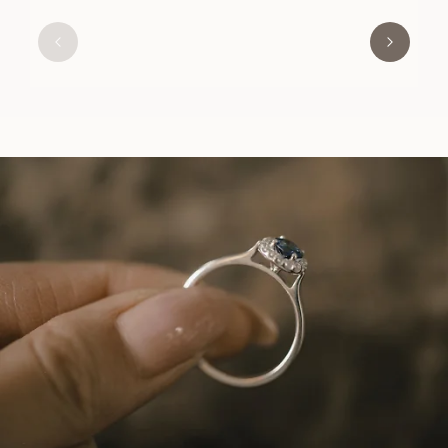
EBBA
FRA
10 600
DKK