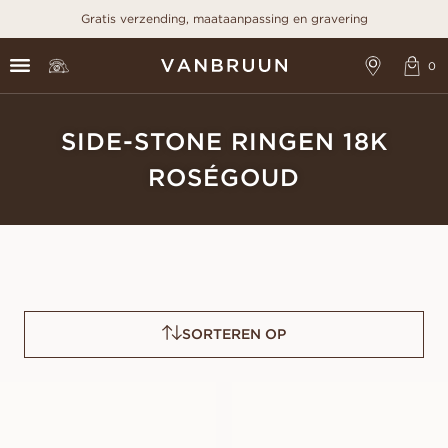
Gratis verzending, maataanpassing en gravering
SIDE-STONE RINGEN 18K
ROSÉGOUD
SORTEREN OP
FREDRICA
FRANCINE
VANAF
VANAF
EUR
1.150
EUR
1.260