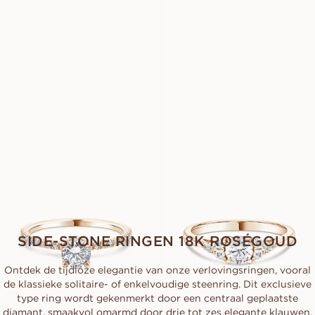
EUR
1.130
EUR
1.420
HANNA
GLORIA
VANAF
VANAF
EUR
1.950
EUR
1.780
FLORINE
FLEUR
VANAF
VANAF
EUR
1.250
EUR
1.290
SIDE-STONE RINGEN 18K ROSÉGOUD
Ontdek de tijdloze elegantie van onze verlovingsringen, vooral
de klassieke solitaire- of enkelvoudige steenring. Dit exclusieve
type ring wordt gekenmerkt door een centraal geplaatste
diamant, smaakvol omarmd door drie tot zes elegante klauwen.