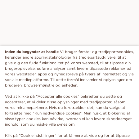
Inden du begynder at handle
Vi bruger første- og tredjepartscookies,
herunder andre sporingsteknologier fra tredjepartsudgivere, til at
give dig den fulde funktionalitet på vores websted, til at tilpasse din
brugeroplevelse, udføre analyser samt levere tilpassede reklamer på
vores websteder, apps og nyhedsbreve på tværs af internettet og via
sociale medieplatforme. Til dette formål indsamler vi oplysninger om
brugeren, browsermønstre og enheden.
Ved at klikke på "Accepter alle cookies" bekræfter du dette og
accepterer, at vi deler disse oplysninger med tredjeparter, såsom
vores reklamepartnere. Hvis du foretrækker det, kan du vælge at
fortsætte med "Kun nødvendige cookies". Men husk, at blokering af
visse typer cookies kan påvirke, hvordan vi kan levere skræddersyet
indhold, som du måske ville synes om.
Klik på "Cookieindstillinger" for at få mere at vide og for at tilpasse