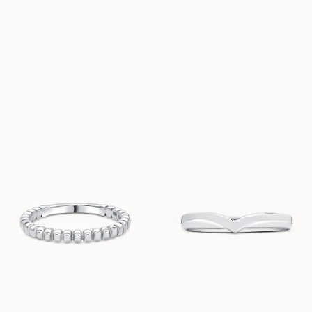
PALERMO
VERBIER
FRA
FRA
12 300
DKK
18 100
DKK
VERONA
VANESSA
FRA
FRA
5 600
DKK
6 600
DKK