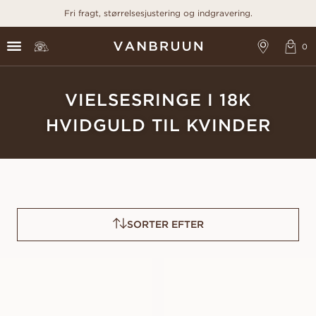
Fri fragt, størrelsesjustering og indgravering.
VIELSESRINGE I 18K
HVIDGULD TIL KVINDER
SORTER EFTER
LOUISE
ESTER
FRA
FRA
10 100
DKK
12 600
DKK