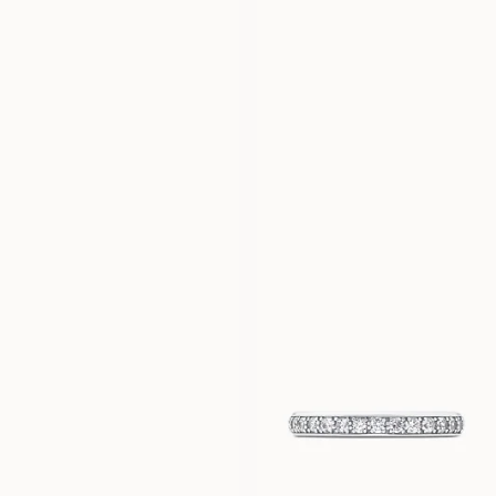
LOVISA
LORIN
FRA
FRA
85 300
DKK
14 000
DKK
ILONA
LILY
FRA
FRA
16 500
DKK
23 400
DKK
ZOE
JENNIE
FRA
FRA
12 600
DKK
16 500
DKK
JENNA
FRA
15 900
DKK
LIZETTE
MIKAELA