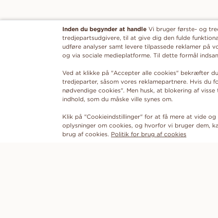
Inden du begynder at handle
Vi bruger første- og tr
tredjepartsudgivere, til at give dig den fulde funktion
udføre analyser samt levere tilpassede reklamer på v
og via sociale medieplatforme. Til dette formål ind
Ved at klikke på "Accepter alle cookies" bekræfter du
tredjeparter, såsom vores reklamepartnere. Hvis du 
nødvendige cookies". Men husk, at blokering af visse
indhold, som du måske ville synes om.
Klik på "Cookieindstillinger" for at få mere at vide og f
oplysninger om cookies, og hvorfor vi bruger dem, ka
brug af cookies.
Politik for brug af cookies