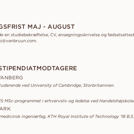
SFRIST MAJ - AUGUST
 en studiebekræftelse, CV, ansøgningsskrivelse og fødselsattest 
info@vanbruun.com.
 STIPENDIATMODTAGERE
VANBERG
tuderende ved University of Cambridge, Storbritannien.
 MSc-programmet i erhvervsliv og ledelse ved Handelshøjskole
MARK
medicinsk ingeniørfag, KTH Royal Institute of Technology '18 B.S.