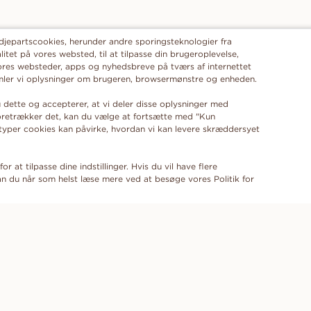
edjepartscookies, herunder andre sporingsteknologier fra
alitet på vores websted, til at tilpasse din brugeroplevelse,
ores websteder, apps og nyhedsbreve på tværs af internettet
samler vi oplysninger om brugeren, browsermønstre og enheden.
 dette og accepterer, at vi deler disse oplysninger med
foretrækker det, kan du vælge at fortsætte med "Kun
 typer cookies kan påvirke, hvordan vi kan levere skræddersyet
or at tilpasse dine indstillinger. Hvis du vil have flere
n du når som helst læse mere ved at besøge vores Politik for
ABONNER PÅ VORES NYHEDSBREV