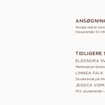
ANSØGNING
Ansøg ved at sende
tilsvarende) til 
TIDLIGERE
ELEONORA S
Matematisk fysiks
LINNEA FALK
Studerende på HHS
JESSICA VID
M.S.-studerende i 