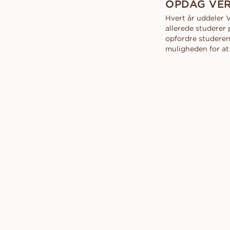
OPDAG VER
Konfliktfrie diamanter
VANBRUUN ♡ Childhoo
Få et tilbud
Ov
Se, hvordan det funge
HJEMMEPRØVE
collection
Hvert år uddeler 
Se, hvordan det funge
As
allerede studerer 
EDITORIAL
opfordre studerend
muligheden for a