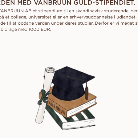
DEN MED VANBRUUN GULD-STIPENDIET.
d
Diamantguide
al
Hjerte
rer
Diamant guide
FRI FØR D
VANBRUUN AB et stipendium til en skandinavisk studerende, der e
Fluorescens
rer
scher
Navett
på et college, universitet eller en erhvervsuddannelse i udlandet
Lån en midlertidig 
Diamantcertifikat
frieriet. Vælg den 
e til at opdage verden under deres studier. Derfor er vi meget st
Sådan får du diamanten til at se
sammen bagefter.
t bidrage med 1000 EUR.
OPDAG ALLE EDITORIALS
større ud
Diamantens polering