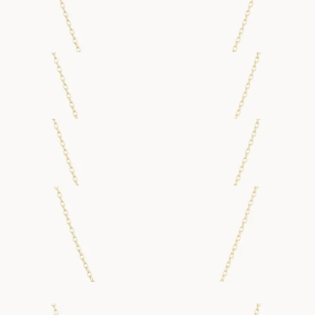
FRA
15 400
DKK
F NECKLACE
FRA
14 800
DKK
G NECKLACE
FRA
19 600
DKK
H NECKLACE
FRA
17 300
DKK
I NECKLACE