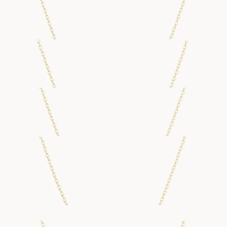
FRA
11 400
DKK
J NECKLACE
FRA
12 900
DKK
K NECKLACE
FRA
16 500
DKK
L NECKLACE
FRA
13 800
DKK