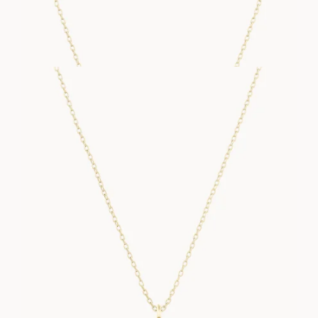
Y NECKLACE
FRA
13 900
DKK
Z NECKLACE
FRA
15 400
DKK