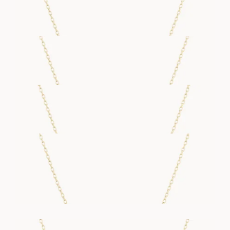
FRA
18 900
DKK
B NECKLACE
FRA
18 100
DKK
C NECKLACE
FRA
15 300
DKK
D NECKLACE
FRA
17 500
DKK
E NECKLACE