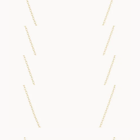
M NECKLACE
FRA
22 600
DKK
N NECKLACE
FRA
19 000
DKK
O NECKLACE
FRA
18 400
DKK
P NECKLACE
FRA
15 100
DKK