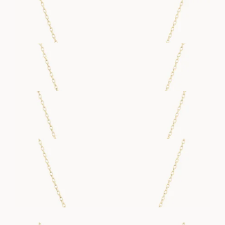
Q NECKLACE
FRA
19 000
DKK
R NECKLACE
FRA
16 900
DKK
S NECKLACE
FRA
16 000
DKK
T NECKLACE
FRA
13 300
DKK