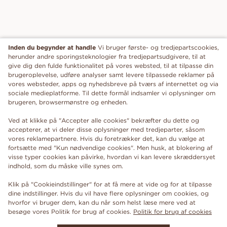
Inden du begynder at handle
Vi bruger første- og tredjepartscookies,
herunder andre sporingsteknologier fra tredjepartsudgivere, til at
give dig den fulde funktionalitet på vores websted, til at tilpasse din
brugeroplevelse, udføre analyser samt levere tilpassede reklamer på
vores websteder, apps og nyhedsbreve på tværs af internettet og via
sociale medieplatforme. Til dette formål indsamler vi oplysninger om
brugeren, browsermønstre og enheden.
Ved at klikke på "Accepter alle cookies" bekræfter du dette og
accepterer, at vi deler disse oplysninger med tredjeparter, såsom
vores reklamepartnere. Hvis du foretrækker det, kan du vælge at
fortsætte med "Kun nødvendige cookies". Men husk, at blokering af
visse typer cookies kan påvirke, hvordan vi kan levere skræddersyet
indhold, som du måske ville synes om.
Klik på "Cookieindstillinger" for at få mere at vide og for at tilpasse
dine indstillinger. Hvis du vil have flere oplysninger om cookies, og
hvorfor vi bruger dem, kan du når som helst læse mere ved at
besøge vores Politik for brug af cookies.
Politik for brug af cookies