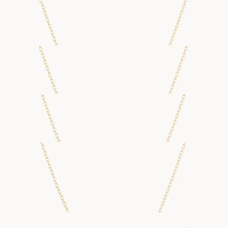
U NECKLACE
FRA
16 900
DKK
V NECKLACE
FRA
15 400
DKK
W NECKLACE
FRA
21 100
DKK
X NECKLACE
FRA
15 400
DKK