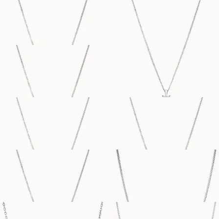
FRA
FRA
6 600
DKK
5 100
DKK
STEPHANIE
FRA
OPHELIA
13 300
DKK
FRA
-
SIMONE
STACY
FRA
FRA
5 000
DKK
5 800
DKK
HENRIETTA
CURB CHAIN
FRA
FRA
11 400
DKK
2 900
DKK
CABLE CHAIN
BOX CHAIN
FRA
FRA