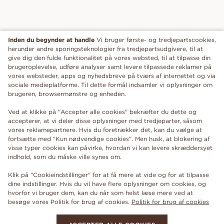
Inden du begynder at handle
Vi bruger første- og tredjepartscookies,
herunder andre sporingsteknologier fra tredjepartsudgivere, til at
give dig den fulde funktionalitet på vores websted, til at tilpasse din
brugeroplevelse, udføre analyser samt levere tilpassede reklamer på
vores websteder, apps og nyhedsbreve på tværs af internettet og via
sociale medieplatforme. Til dette formål indsamler vi oplysninger om
brugeren, browsermønstre og enheden.
Ved at klikke på "Accepter alle cookies" bekræfter du dette og
accepterer, at vi deler disse oplysninger med tredjeparter, såsom
vores reklamepartnere. Hvis du foretrækker det, kan du vælge at
fortsætte med "Kun nødvendige cookies". Men husk, at blokering af
visse typer cookies kan påvirke, hvordan vi kan levere skræddersyet
indhold, som du måske ville synes om.
Klik på "Cookieindstillinger" for at få mere at vide og for at tilpasse
dine indstillinger. Hvis du vil have flere oplysninger om cookies, og
hvorfor vi bruger dem, kan du når som helst læse mere ved at
besøge vores Politik for brug af cookies.
Politik for brug af cookies