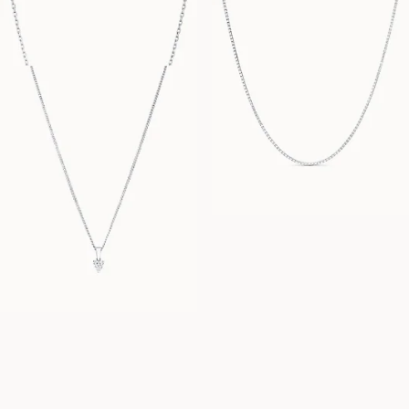
2 400
DKK
11 800
DKK
SUZANNE
FRA
5 800
DKK