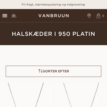
Fri fragt, størrelsesjustering og indgravering.
HALSKÆDER I 950 PLATIN
SORTER EFTER
EMILY
PAMELA
FRA
FRA
5 100
DKK
5 100
DKK