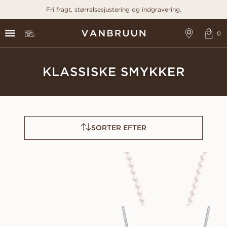
Fri fragt, størrelsesjustering og indgravering.
KLASSISKE SMYKKER
SORTER EFTER
AKOYA
PARISA
FRA
FRA
1 900
DKK
9 100
DKK
TENNIS
BLAIR
FRA
FRA