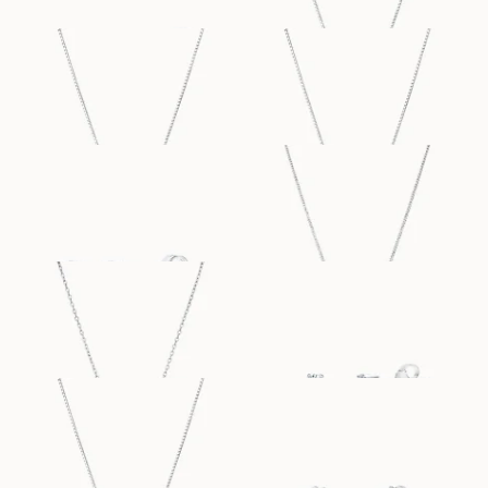
STELLA
STACY
FRA
FRA
8 100
DKK
9 000
DKK
SIMONE
SIMONE
FRA
FRA
5 800
DKK
5 000
DKK
PENELOPE
POPPY
FRA
FRA
6 600
DKK
12 400
DKK
POPPY
CARA MINIME
FRA
FRA
12 800
DKK
19 300
DKK