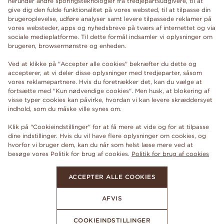
herunder andre sporingsteknologier fra tredjepartsudgivere, til at
give dig den fulde funktionalitet på vores websted, til at tilpasse din
brugeroplevelse, udføre analyser samt levere tilpassede reklamer på
vores websteder, apps og nyhedsbreve på tværs af internettet og via
sociale medieplatforme. Til dette formål indsamler vi oplysninger om
brugeren, browsermønstre og enheden.
Ved at klikke på "Accepter alle cookies" bekræfter du dette og
accepterer, at vi deler disse oplysninger med tredjeparter, såsom
vores reklamepartnere. Hvis du foretrækker det, kan du vælge at
fortsætte med "Kun nødvendige cookies". Men husk, at blokering af
visse typer cookies kan påvirke, hvordan vi kan levere skræddersyet
indhold, som du måske ville synes om.
Klik på "Cookieindstillinger" for at få mere at vide og for at tilpasse
dine indstillinger. Hvis du vil have flere oplysninger om cookies, og
hvorfor vi bruger dem, kan du når som helst læse mere ved at
besøge vores Politik for brug af cookies.
Politik for brug af cookies
ACCEPTER ALLE COOKIES
AFVIS
COOKIEINDSTILLINGER