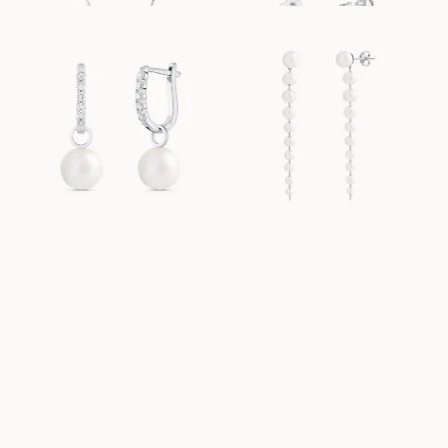
POLLY
PEGGY
FRA
FRA
11 000
DKK
5 800
DKK