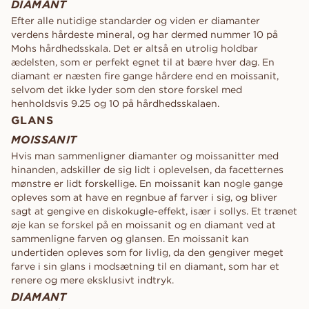
DIAMANT
Efter alle nutidige standarder og viden er diamanter
verdens hårdeste mineral, og har dermed nummer 10 på
Mohs hårdhedsskala. Det er altså en utrolig holdbar
ædelsten, som er perfekt egnet til at bære hver dag. En
diamant er næsten fire gange hårdere end en moissanit,
selvom det ikke lyder som den store forskel med
henholdsvis 9.25 og 10 på hårdhedsskalaen.
GLANS
MOISSANIT
Hvis man sammenligner diamanter og moissanitter med
hinanden, adskiller de sig lidt i oplevelsen, da facetternes
mønstre er lidt forskellige. En moissanit kan nogle gange
opleves som at have en regnbue af farver i sig, og bliver
sagt at gengive en diskokugle-effekt, især i sollys. Et trænet
øje kan se forskel på en moissanit og en diamant ved at
sammenligne farven og glansen. En moissanit kan
undertiden opleves som for livlig, da den gengiver meget
farve i sin glans i modsætning til en diamant, som har et
renere og mere eksklusivt indtryk.
DIAMANT