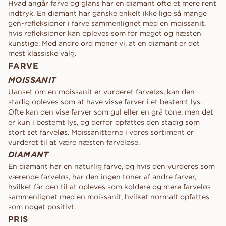
Hvad angår farve og glans har en diamant ofte et mere rent
indtryk. En diamant har ganske enkelt ikke lige så mange
gen-refleksioner i farve sammenlignet med en moissanit,
hvis refleksioner kan opleves som for meget og næsten
kunstige. Med andre ord mener vi, at en diamant er det
mest klassiske valg.
FARVE
MOISSANIT
Uanset om en moissanit er vurderet farveløs, kan den
stadig opleves som at have visse farver i et bestemt lys.
Ofte kan den vise farver som gul eller en grå tone, men det
er kun i bestemt lys, og derfor opfattes den stadig som
stort set farveløs. Moissanitterne i vores sortiment er
vurderet til at være næsten farveløse.
DIAMANT
En diamant har en naturlig farve, og hvis den vurderes som
værende farveløs, har den ingen toner af andre farver,
hvilket får den til at opleves som koldere og mere farveløs
sammenlignet med en moissanit, hvilket normalt opfattes
som noget positivt.
PRIS