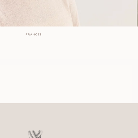
FRANCES
TENNIS
FRA
20 100
DKK