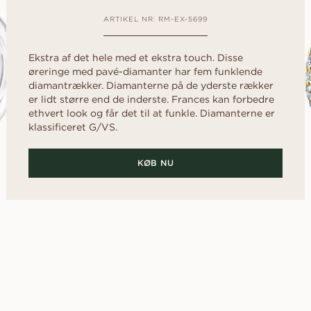
d
Diamantguide
al
Hjerte
rer
Diamant guide
FRI FØR D
ARTIKEL NR: RM-EX-5699
Fluorescens
rer
scher
Navett
Lån en midlertidig 
Diamantcertifikat
frieriet. Vælg den 
Ekstra af det hele med et ekstra touch. Disse
Sådan får du diamanten til at se
sammen bagefter.
øreringe med pavé-diamanter har fem funklende
OPDAG ALLE EDITORIALS
større ud
diamantrækker. Diamanterne på de yderste rækker
Diamantens polering
er lidt større end de inderste. Frances kan forbedre
ethvert look og får det til at funkle. Diamanterne er
klassificeret G/VS.
KØB NU