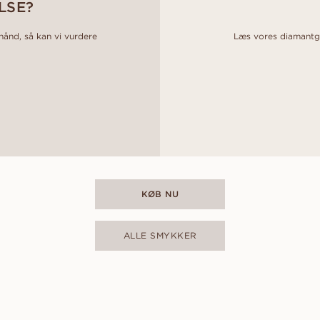
LSE?
 hånd, så kan vi vurdere
Læs vores diamantgui
KØB NU
ALLE SMYKKER