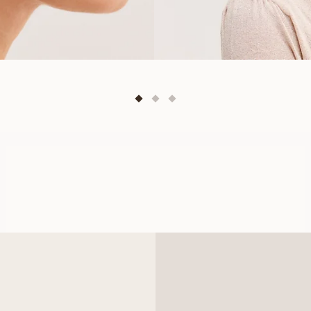
PORTOFINO
FRA
12 800
DKK