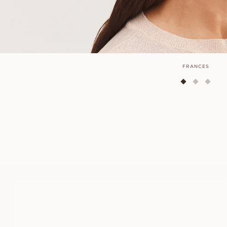
FRANCES
MAYA
FRA
23 100
DKK