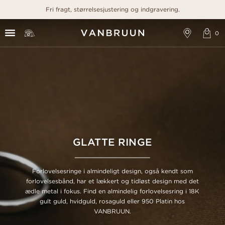
Fri fragt, størrelsesjustering og indgravering.
GLATTE RINGE
Forlovelsesringe i almindeligt design, også kendt som
forlovelsesbånd, har et lækkert og tidløst design med det
ædle metal i fokus. Find en almindelig forlovelsesring i 18K
gult guld, hvidguld, rosaguld eller 950 Platin hos
VANBRUUN.