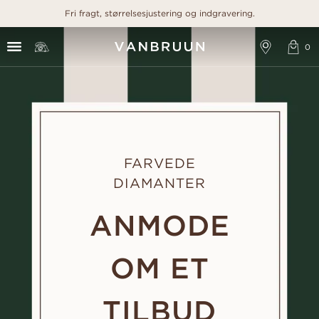
Fri fragt, størrelsesjustering og indgravering.
FARVEDE
DIAMANTER
ANMODE
OM ET
TILBUD