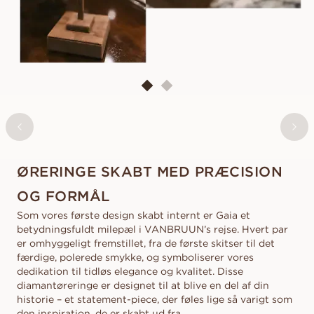
GAIA
FRA
39 800
DKK
ØRERINGE SKABT MED PRÆCISION
OG FORMÅL
Som vores første design skabt internt er Gaia et
betydningsfuldt milepæl i VANBRUUN’s rejse. Hvert par
er omhyggeligt fremstillet, fra de første skitser til det
færdige, polerede smykke, og symboliserer vores
dedikation til tidløs elegance og kvalitet. Disse
diamantøreringe er designet til at blive en del af din
historie – et statement-piece, der føles lige så varigt som
den inspiration, de er skabt ud fra.