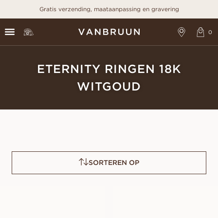
Gratis verzending, maataanpassing en gravering
ETERNITY RINGEN 18K
WITGOUD
SORTEREN OP
LOUISE
ESTER
VANAF
VANAF
EUR
1.340
EUR
1.660