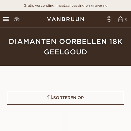
Gratis verzending, maataanpassing en gravering
DIAMANTEN OORBELLEN 18K
GEELGOUD
SORTEREN OP
PAMELA
FRANCES
VANAF
VANAF
EUR
450
EUR
2.770