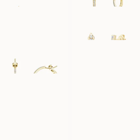
SIENNA
YASMINE
VANAF
VANAF
EUR
450
EUR
3.530
CARA MOYENNE
TULIPE
VANAF
VANAF
EUR
5.510
EUR
2.270
THILDE
STELLA
VANAF
VANAF
EUR
450
EUR
450
MARIANNE
STEPHANIE
VANAF
VANAF
EUR
450
EUR
1.130