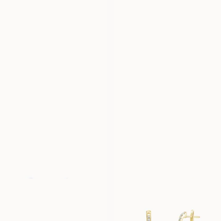
SOPHIE
EMILY
VANAF
VANAF
EUR
450
EUR
450
PENNY
ERICA
VANAF
VANAF
EUR
450
EUR
450
ROSE
SIMONE
VANAF
VANAF
EUR
5.750
EUR
450
MAYA
AMELIE
VANAF
VANAF
EUR
3.050
EUR
5.350