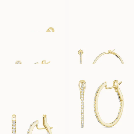
PEONY
SUZANNE
VANAF
VANAF
EUR
1.370
EUR
450
CARA PETITE
CARA GRANDE
VANAF
VANAF
EUR
3.420
EUR
8.060
CARA MINIME
CAMILLE
VANAF
VANAF
EUR
2.550
EUR
4.070
SIRI
VANAF
EUR
7.470