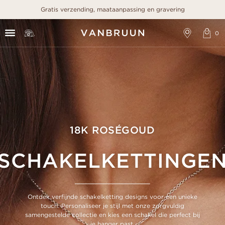
Gratis verzending, maataanpassing en gravering
18K ROSÉGOUD
SCHAKELKETTINGE
Ontdek verfijnde schakelketting designs voor een unieke
touch. Personaliseer je stijl met onze zorgvuldig
samengestelde collectie en kies een schakel die perfect bij
je hanger past.