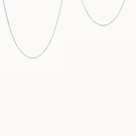
VANAF
EUR
710