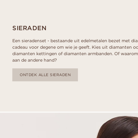
Conflictvrije diamanten
RING
VANBRUUN ♡ Childhoo
Ov
RING
THUIS UITPROB
collection
As
Vraag een offerte aan
Vraag een offerte aan
EDITORIAL
Bekijk hoe het werkt
Bekijk hoe het werkt
SIERADEN
Een sieradenset - bestaande uit edelmetalen bezet met dia
cadeau voor degene om wie je geeft. Kies uit diamanten oor
diamanten kettingen of diamanten armbanden. Of waarom 
aan de andere hand?
ONTDEK ALLE SIERADEN