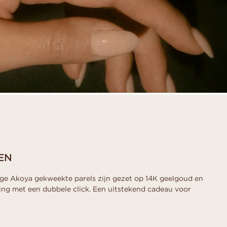
EN
ge Akoya gekweekte parels zijn gezet op 14K geelgoud en
ing met een dubbele click. Een uitstekend cadeau voor