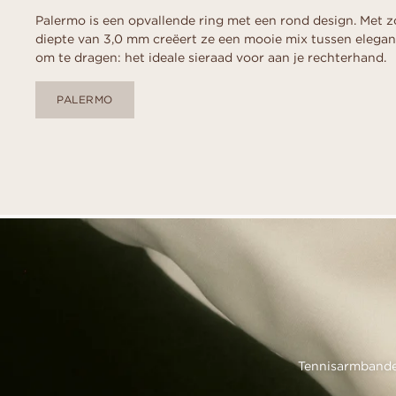
Palermo is een opvallende ring met een rond design. Met 
diepte van 3,0 mm creëert ze een mooie mix tussen elega
om te dragen: het ideale sieraad voor aan je rechterhand.
PALERMO
Tennisarmbanden