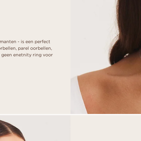
collectie
d
aal
Haart
DOE EEN V
Fluorescentie
EREN
VOORDAT JE
Gids voor kopers
scher
Marquise
Diamantcertificaat
Leen een tijdelijke
Diamantgids
Hoe uw diamant groter te laten
moment. Kies same
lijken
na het ja.
Polijsting van een diamant
manten - is een perfect
ONTDEK ALLE EDITORIALS
bellen, parel oorbellen,
geen enetnity ring voor