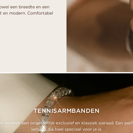
zowel een breedte en een
nt en modern. Comfortabel
TENNISARMBANDEN
 vormen een ongelooflijk exclusief en klassiek sieraad. Een per
iemand die heel speciaal voor je is.