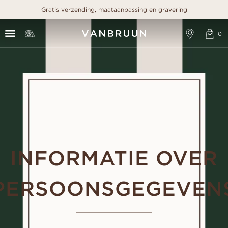
Gratis verzending, maataanpassing en gravering
INFORMATIE OVER
PERSOONSGEGEVEN