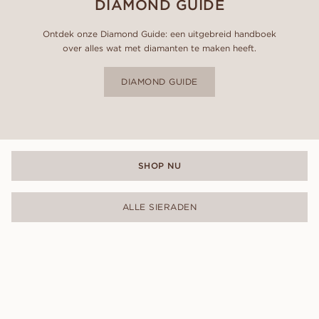
DIAMOND GUIDE
Ontdek onze Diamond Guide: een uitgebreid handboek
over alles wat met diamanten te maken heeft.
DIAMOND GUIDE
SHOP NU
ALLE SIERADEN