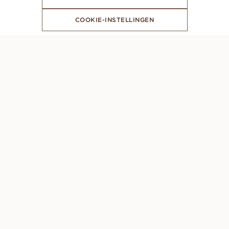
COOKIE-INSTELLINGEN
MELD JE AAN VOOR ONZE NIEUWSBRIEF
CONTACT
Maandag tot zondag: 8 AM - 10 PM (GMT +1)