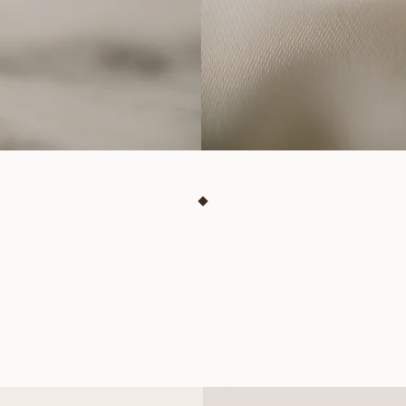
LOUISE
LINNEA
À PARTIR DE
À PARTIR DE
EUR
980
EUR
840