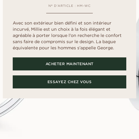
Childhood
US
ale
Cœur
déterminer la taille
Fluorescence
Nº D'ARTICLE : HM-WC
FAITES VO
d
E
Guide de l’acheteur
scher
Marquise
SANS ATTE
Certificat du diamant
Selection du diamant
Empruntez une ba
Comment sublimer votre
Avec son extérieur bien défini et son intérieur
présentation pour
diamant
incurvé, Millie est un choix à la fois élégant et
puis choisissez e
agréable à porter lorsque l'on recherche le confort
Le poli du diamant
définitive.
DÉCOUVREZ LES ÉDITORIAUX
sans faire de compromis sur le design. La bague
équivalente pour les hommes s'appelle George.
ACHETER MAINTENANT
ESSAYEZ CHEZ VOUS