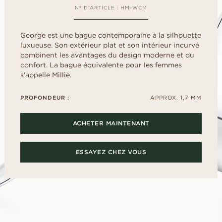
Childhood
US
ale
Cœur
déterminer la taille
Fluorescence
Nº D'ARTICLE : HM-WCM
FAITES VO
d
E
Guide de l’acheteur
scher
Marquise
SANS ATTE
Certificat du diamant
Selection du diamant
Empruntez une ba
Comment sublimer votre
George est une bague contemporaine à la silhouette
présentation pour
diamant
luxueuse. Son extérieur plat et son intérieur incurvé
puis choisissez e
combinent les avantages du design moderne et du
Le poli du diamant
définitive.
DÉCOUVREZ LES ÉDITORIAUX
confort. La bague équivalente pour les femmes
s'appelle Millie.
PROFONDEUR :
APPROX. 1,7 MM
ACHETER MAINTENANT
ESSAYEZ CHEZ VOUS