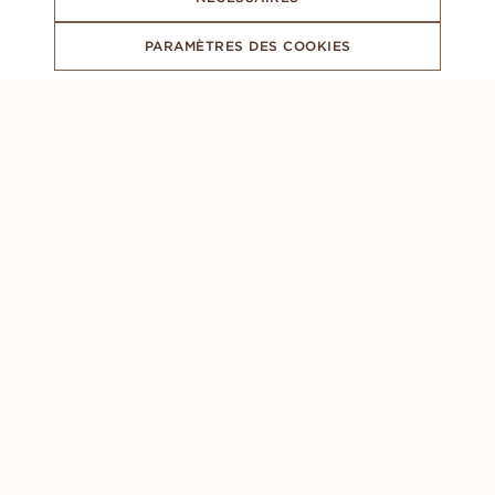
PARAMÈTRES DES COOKIES
ABONNEZ-VOUS À NOTRE NEWSLETTER
CONCIERGE
Lundi à dimanche : 8h00 - 22h00 (GMT +1)