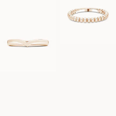
VANESSA
FRA
8 900
NOK