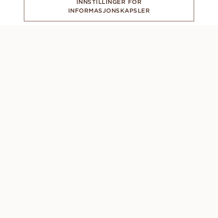
INNSTILLINGER FOR
INFORMASJONSKAPSLER
ABONNER PÅ VÅRT NYHETSBREV
CONCIERGE
Mandag - Søndag: 8.00 - 22.00 (GMT +1)