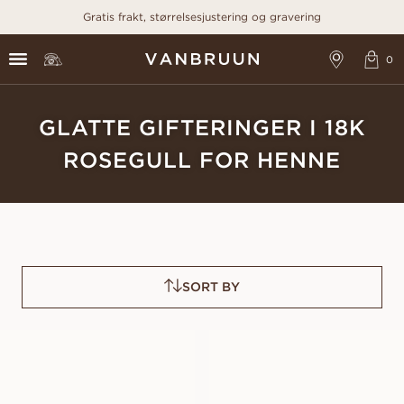
Gratis frakt, størrelsesjustering og gravering
GLATTE GIFTERINGER I 18K
ROSEGULL FOR HENNE
SORT BY
OLIVIA
NAOMI
FRA
FRA
5 900
NOK
5 900
NOK