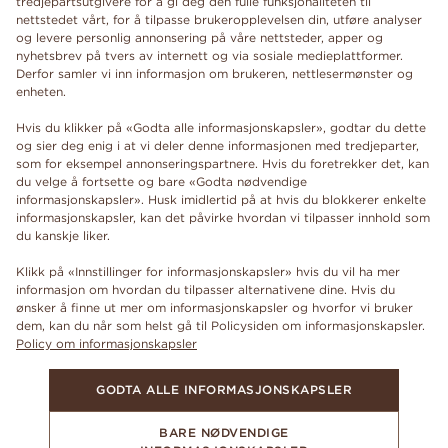
tredjepartsutgivere for å gi deg den fulle funksjonaliteten til
nettstedet vårt, for å tilpasse brukeropplevelsen din, utføre analyser
og levere personlig annonsering på våre nettsteder, apper og
nyhetsbrev på tvers av internett og via sosiale medieplattformer.
Derfor samler vi inn informasjon om brukeren, nettlesermønster og
enheten.
Hvis du klikker på «Godta alle informasjonskapsler», godtar du dette
og sier deg enig i at vi deler denne informasjonen med tredjeparter,
som for eksempel annonseringspartnere. Hvis du foretrekker det, kan
du velge å fortsette og bare «Godta nødvendige
informasjonskapsler». Husk imidlertid på at hvis du blokkerer enkelte
informasjonskapsler, kan det påvirke hvordan vi tilpasser innhold som
du kanskje liker.
Klikk på «Innstillinger for informasjonskapsler» hvis du vil ha mer
informasjon om hvordan du tilpasser alternativene dine. Hvis du
ønsker å finne ut mer om informasjonskapsler og hvorfor vi bruker
dem, kan du når som helst gå til Policysiden om informasjonskapsler.
Policy om informasjonskapsler
GODTA ALLE INFORMASJONSKAPSLER
BARE NØDVENDIGE