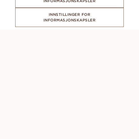
INFORMASJONSKAPSLER
INNSTILLINGER FOR
INFORMASJONSKAPSLER
ABONNER PÅ VÅRT NYHETSBREV
CONCIERGE