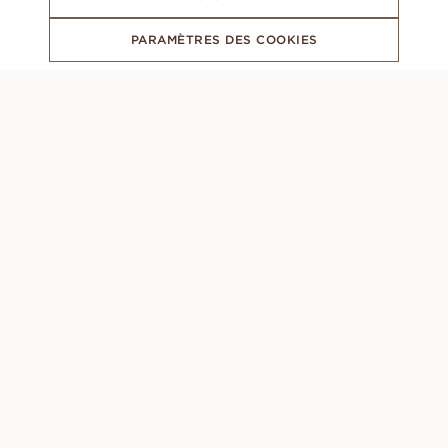
PARAMÈTRES DES COOKIES
ABONNEZ-VOUS À NOTRE NEWSLETTER
CONCIERGE
Lundi à dimanche : 8h00 - 22h00 (GMT +1)