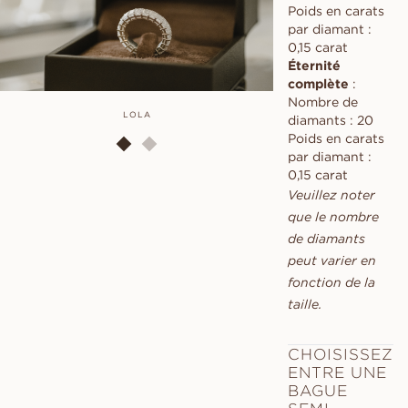
Poids en carats
par diamant :
0,15 carat
Éternité
complète
:
Nombre de
LOLA
LOVISA
diamants : 20
Poids en carats
par diamant :
0,15 carat
Veuillez noter
que le nombre
de diamants
peut varier en
fonction de la
taille.
CHOISISSEZ
ENTRE UNE
BAGUE