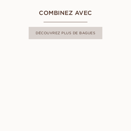
COMBINEZ AVEC
DÉCOUVREZ PLUS DE BAGUES
LOVISA
À PARTIR DE
EUR
6 230
DIANA
À PARTIR DE
EUR
1 210
DANIELA
À PARTIR DE