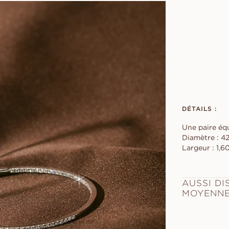
DÉTAILS :
Une paire équ
Diamètre : 4
Largeur : 1,
AUSSI DI
MOYENNE