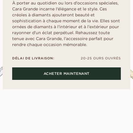
Childhood
À porter au quotidien ou lors d'occasions spéciales,
US
ale
Cœur
déterminer la taille
Fluorescence
FAITES VO
d
E
Cara Grande incarne l'élégance et le style. Ces
Guide de l’acheteur
scher
Marquise
SANS ATTE
Certificat du diamant
créoles à diamants ajouteront beauté et
Selection du diamant
Empruntez une ba
sophistication à chaque moment de la vie. Elles sont
Comment sublimer votre
présentation pour
diamant
ornées de diamants à l'intérieur et à l'extérieur pour
puis choisissez e
rayonner d'un éclat perpétuel. Rehaussez toute
Le poli du diamant
définitive.
DÉCOUVREZ LES ÉDITORIAUX
tenue avec Cara Grande, l'accessoire parfait pour
rendre chaque occasion mémorable.
DÉLAI DE LIVRAISON:
20-25 OURS OUVRÉS
ACHETER MAINTENANT