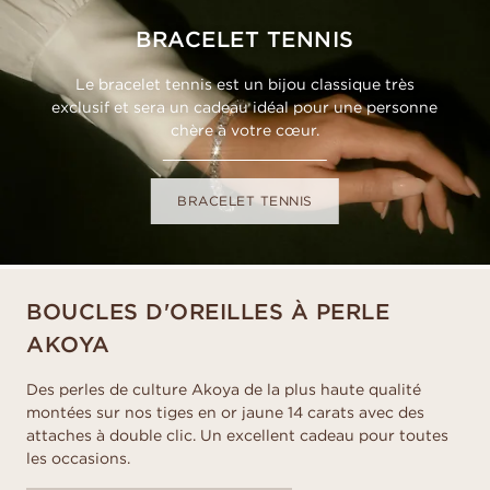
BRACELET TENNIS
Le bracelet tennis est un bijou classique très
exclusif et sera un cadeau idéal pour une personne
chère à votre cœur.
BRACELET TENNIS
BOUCLES D'OREILLES À PERLE
AKOYA
Des perles de culture Akoya de la plus haute qualité
montées sur nos tiges en or jaune 14 carats avec des
attaches à double clic. Un excellent cadeau pour toutes
les occasions.