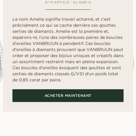
Childhood
Nº D'ARTICLE : AL-5281-O
US
ale
Cœur
déterminer la taille
Fluorescence
FAITES VO
d
E
Guide de l’acheteur
scher
Marquise
SANS ATTE
Certificat du diamant
Le nom Amelie signifie travail acharné, et c'est
Selection du diamant
Empruntez une ba
Comment sublimer votre
précisément ce qui se cache derrière ces gouttes
présentation pour
diamant
serties de diamants. Amelie est la première et,
puis choisissez e
Le poli du diamant
définitive.
espérons-le, l'une des nombreuses paires de boucles
DÉCOUVREZ LES ÉDITORIAUX
d'oreilles VANBRUUN à pendentif. Ces boucles
d'oreilles à diamants prouvent que VANBRUUN peut
créer et proposer des bijoux uniques et créatifs dans
un assortiment restreint mais en pleine expansion.
Ces boucles d'oreilles évoquent des gouttes et sont
serties de diamants classés G/VS1 d'un poids total
de 0,85 carat par paire.
ACHETER MAINTENANT