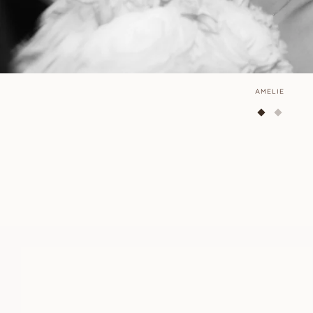
AMELIE
YASMINE
À PARTIR DE
EUR
3 500