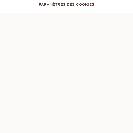
PARAMÈTRES DES COOKIES
ABONNEZ-VOUS À NOTRE NEWSLETTER
CONCIERGE
Lundi à dimanche : 8h00 - 22h00 (GMT +1)
+46 33 400 60 70