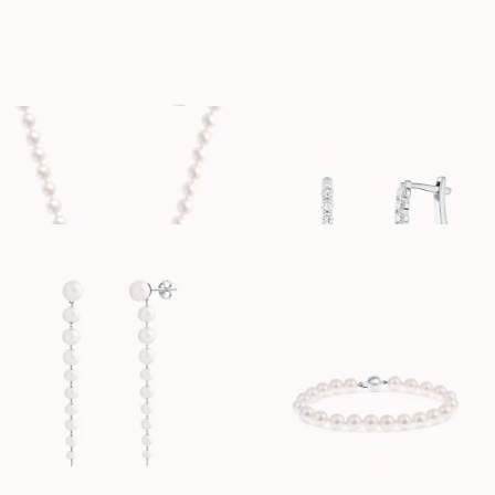
POPPY
AKOYA
À PARTIR DE
À PARTIR DE
EUR
1 620
EUR
250
PARISA
POLLY
À PARTIR DE
À PARTIR DE
EUR
1 190
EUR
1 440
PEGGY
PARISA BRACELET
À PARTIR DE
À PARTIR DE
EUR
740
EUR
900