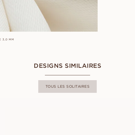
E 3,0 MM
DESIGNS SIMILAIRES
TOUS LES SOLITAIRES
CELINE
À PARTIR DE
EUR
1 030