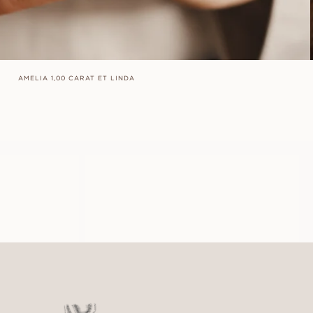
AMELIA 1,00 CARAT ET LINDA
ALMA
À PARTIR DE
EUR
520