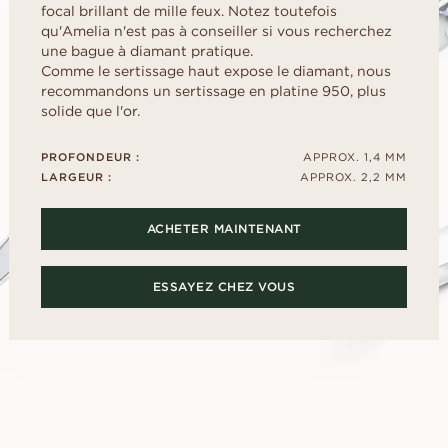
Childhood
US
ale
Cœur
focal brillant de mille feux. Notez toutefois
déterminer la taille
Fluorescence
FAITES VO
d
E
qu'Amelia n'est pas à conseiller si vous recherchez
Guide de l’acheteur
scher
Marquise
SANS ATTE
Certificat du diamant
une bague à diamant pratique.
Selection du diamant
Empruntez une ba
Comme le sertissage haut expose le diamant, nous
Comment sublimer votre
présentation pour
diamant
recommandons un sertissage en platine 950, plus
puis choisissez e
solide que l'or.
Le poli du diamant
définitive.
DÉCOUVREZ LES ÉDITORIAUX
PROFONDEUR :
APPROX. 1,4 MM
LARGEUR :
APPROX. 2,2 MM
ACHETER MAINTENANT
ESSAYEZ CHEZ VOUS