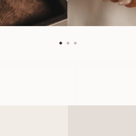
LOUISE
LILY
À PARTIR DE
À PARTIR DE
EUR
980
EUR
1 820