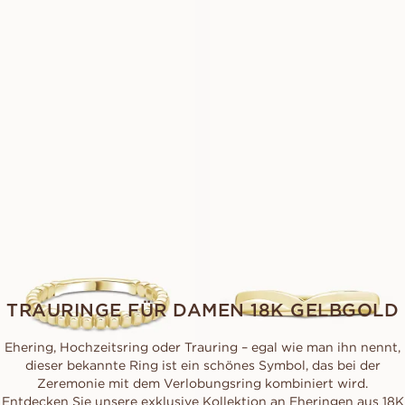
EUR
490
EUR
620
PALERMO
VERBIER
AUS
AUS
EUR
1 390
EUR
2 070
VERONA
VANESSA
AUS
AUS
EUR
740
EUR
750
TRAURINGE FÜR DAMEN 18K GELBGOLD
Ehering, Hochzeitsring oder Trauring – egal wie man ihn nennt,
dieser bekannte Ring ist ein schönes Symbol, das bei der
Zeremonie mit dem Verlobungsring kombiniert wird.
Entdecken Sie unsere exklusive Kollektion an Eheringen aus 18K