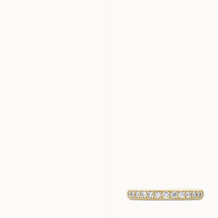
LOVISA
LORIN
AUS
AUS
EUR
11 060
EUR
1 820
ILONA
LILY
AUS
AUS
EUR
2 120
EUR
3 030
ZOE
JENNIE
AUS
AUS
EUR
1 630
EUR
2 130
JENNA
AUS
EUR
2 050