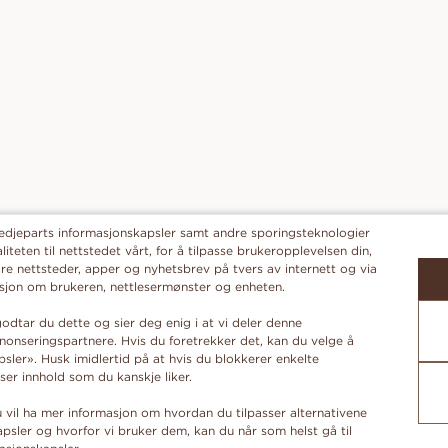
redjeparts informasjonskapsler samt andre sporingsteknologier
liteten til nettstedet vårt, for å tilpasse brukeropplevelsen din,
re nettsteder, apper og nyhetsbrev på tvers av internett og via
masjon om brukeren, nettlesermønster og enheten.
odtar du dette og sier deg enig i at vi deler denne
onseringspartnere. Hvis du foretrekker det, kan du velge å
ler». Husk imidlertid på at hvis du blokkerer enkelte
ser innhold som du kanskje liker.
du vil ha mer informasjon om hvordan du tilpasser alternativene
psler og hvorfor vi bruker dem, kan du når som helst gå til