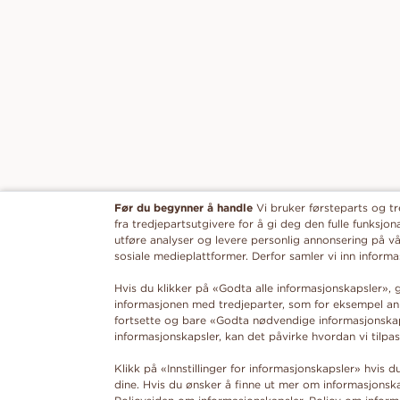
Før du begynner å handle
Vi bruker førsteparts og t
fra tredjepartsutgivere for å gi deg den fulle funksjona
utføre analyser og levere personlig annonsering på vå
sosiale medieplattformer. Derfor samler vi inn infor
Hvis du klikker på «Godta alle informasjonskapsler», g
informasjonen med tredjeparter, som for eksempel ann
fortsette og bare «Godta nødvendige informasjonskaps
informasjonskapsler, kan det påvirke hvordan vi tilpas
Klikk på «Innstillinger for informasjonskapsler» hvis 
dine. Hvis du ønsker å finne ut mer om informasjonska