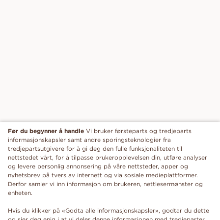
Før du begynner å handle
Vi bruker førsteparts og tredjeparts
informasjonskapsler samt andre sporingsteknologier fra
tredjepartsutgivere for å gi deg den fulle funksjonaliteten til
nettstedet vårt, for å tilpasse brukeropplevelsen din, utføre analyser
og levere personlig annonsering på våre nettsteder, apper og
nyhetsbrev på tvers av internett og via sosiale medieplattformer.
Derfor samler vi inn informasjon om brukeren, nettlesermønster og
enheten.
Hvis du klikker på «Godta alle informasjonskapsler», godtar du dette
og sier deg enig i at vi deler denne informasjonen med tredjeparter,