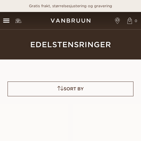
Gratis frakt, størrelsesjustering og gravering
EDELSTENSRINGER
SORT BY
GRACE PINK
GRACE BLUE
SAPPHIRE
SAPPHIRE
FRA
FRA
16 600
NOK
17 500
NOK