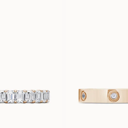
LAURA
PORTOFIN
FRA
FRA
30 000
NOK
19 300
NOK
LOLA
MOLLY
FRA
FRA
78 800
NOK
24 900
NOK