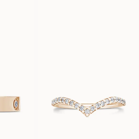
O
MICHELLE
FRA
22 500
NOK
VERA
FRA
14 300
NOK