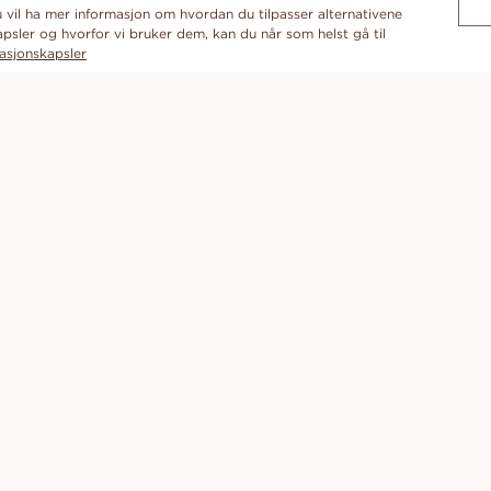
du vil ha mer informasjon om hvordan du tilpasser alternativene
psler og hvorfor vi bruker dem, kan du når som helst gå til
asjonskapsler
ABONNER PÅ VÅRT NYHETSBREV
VÅRT LØFTE
HJELP