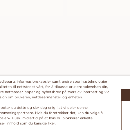
redjeparts informasjonskapsler samt andre sporingsteknologier
liteten til nettstedet vårt, for å tilpasse brukeropplevelsen din,
re nettsteder, apper og nyhetsbrev på tvers av internett og via
masjon om brukeren, nettlesermønster og enheten.
odtar du dette og sier deg enig i at vi deler denne
onseringspartnere. Hvis du foretrekker det, kan du velge å
ler». Husk imidlertid på at hvis du blokkerer enkelte
ser innhold som du kanskje liker.