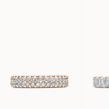
HOLLY
FRA
19 100
NOK
IDA
FRA
39 000
NOK