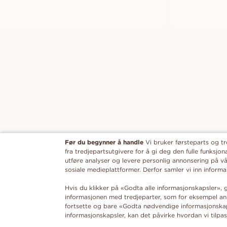
Før du begynner å handle
Vi bruker førsteparts og t
fra tredjepartsutgivere for å gi deg den fulle funksjona
utføre analyser og levere personlig annonsering på vå
sosiale medieplattformer. Derfor samler vi inn infor
Hvis du klikker på «Godta alle informasjonskapsler», g
informasjonen med tredjeparter, som for eksempel ann
fortsette og bare «Godta nødvendige informasjonskaps
informasjonskapsler, kan det påvirke hvordan vi tilpas