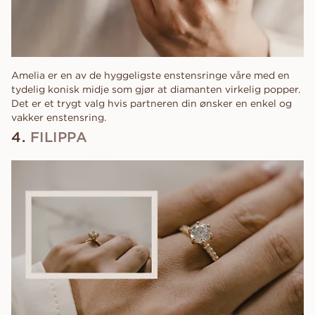
Amelia er en av de hyggeligste enstensringe våre med en
tydelig konisk midje som gjør at diamanten virkelig popper.
Det er et trygt valg hvis partneren din ønsker en enkel og
vakker enstensring.
4.
FILIPPA