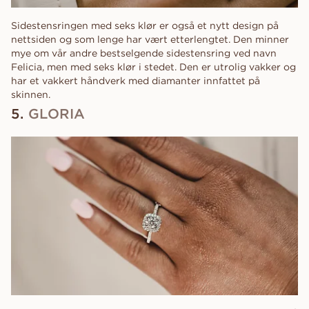
Sidestensringen med seks klør er også et nytt design på
nettsiden og som lenge har vært etterlengtet. Den minner
mye om vår andre bestselgende sidestensring ved navn
Felicia, men med seks klør i stedet. Den er utrolig vakker og
har et vakkert håndverk med diamanter innfattet på
skinnen.
5.
GLORIA