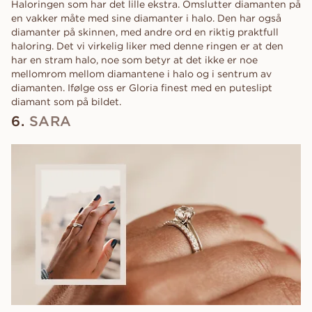
Haloringen som har det lille ekstra. Omslutter diamanten på
en vakker måte med sine diamanter i halo. Den har også
diamanter på skinnen, med andre ord en riktig praktfull
haloring. Det vi virkelig liker med denne ringen er at den
har en stram halo, noe som betyr at det ikke er noe
mellomrom mellom diamantene i halo og i sentrum av
diamanten. Ifølge oss er Gloria finest med en puteslipt
diamant som på bildet.
6.
SARA