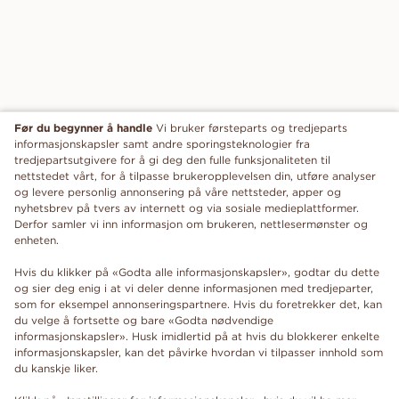
Før du begynner å handle
Vi bruker førsteparts og tredjeparts
informasjonskapsler samt andre sporingsteknologier fra
tredjepartsutgivere for å gi deg den fulle funksjonaliteten til
nettstedet vårt, for å tilpasse brukeropplevelsen din, utføre analyser
og levere personlig annonsering på våre nettsteder, apper og
nyhetsbrev på tvers av internett og via sosiale medieplattformer.
Derfor samler vi inn informasjon om brukeren, nettlesermønster og
enheten.
Hvis du klikker på «Godta alle informasjonskapsler», godtar du dette
og sier deg enig i at vi deler denne informasjonen med tredjeparter,
som for eksempel annonseringspartnere. Hvis du foretrekker det, kan
du velge å fortsette og bare «Godta nødvendige
informasjonskapsler». Husk imidlertid på at hvis du blokkerer enkelte
informasjonskapsler, kan det påvirke hvordan vi tilpasser innhold som
du kanskje liker.