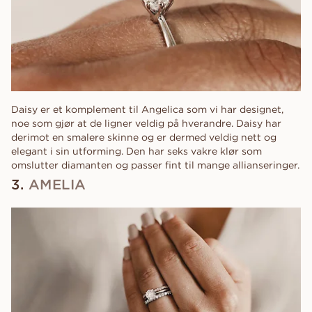
Daisy er et komplement til Angelica som vi har designet,
noe som gjør at de ligner veldig på hverandre. Daisy har
derimot en smalere skinne og er dermed veldig nett og
elegant i sin utforming. Den har seks vakre klør som
omslutter diamanten og passer fint til mange allianseringer.
3.
AMELIA