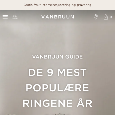
Gratis frakt, størrelsesjustering og gravering
VANBRUUN GUIDE
DE 9 MEST
POPULÆRE
RINGENE ÅR