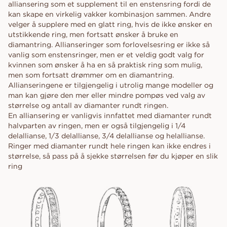
alliansering som et supplement til en enstensring fordi de
kan skape en virkelig vakker kombinasjon sammen. Andre
velger å supplere med en glatt ring, hvis de ikke ønsker en
utstikkende ring, men fortsatt ønsker å bruke en
diamantring. Allianseringer som forlovelsesring er ikke så
vanlig som enstensringer, men er et veldig godt valg for
kvinnen som ønsker å ha en så praktisk ring som mulig,
men som fortsatt drømmer om en diamantring.
Allianseringene er tilgjengelig i utrolig mange modeller og
man kan gjøre den mer eller mindre pompøs ved valg av
størrelse og antall av diamanter rundt ringen.
En alliansering er vanligvis innfattet med diamanter rundt
halvparten av ringen, men er også tilgjengelig i 1/4
delallianse, 1/3 delallianse, 3/4 delallianse og helallianse.
Ringer med diamanter rundt hele ringen kan ikke endres i
størrelse, så pass på å sjekke størrelsen før du kjøper en slik
ring