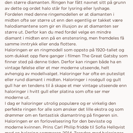
den større diamanten. Ringen har fått navnet sitt på grunn
av dette og ordet halo står for lysring eller lyshage.
Fordelen med denne ringemodellen er at diamanten i
midten ofte ser større ut enn den egentlig er takket være
halodiamantene som gir en illusjon av at diamanten ser
større ut. Derfor kan du med fordel velge en mindre
diamant i midten enn på en enstensring, men fremdeles få
samme inntrykk eller enda flottere.
Haloringen er en ringmodell som oppsto på 1920-tallet og
som dukket opp flere ganger i filmen The Great Gatsby som
finner sted på denne tiden. Derfor kan ringen både ha en
vintage følelse eller et mer moderne utseende, helt
avhengig av modellvalget. Haloringer har ofte en puteslipt
eller rund diamant i midten. Haloringer i roségull og gult
gull har en tendens til å skape et mer vintage utseende enn
haloringer i hvitt gull eller platina som ofte ser mer
moderne ut.
I dag er haloringer utrolig populære og er virkelig den
perfekte ringen for alle som ønsker det lille ekstra og som
drømmer om en fantastisk diamantring på fingeren sin.
Haloringen er en forlovelsesring for den bevisste og
moderne kvinnen. Prins Carl Philip fridde til Sofia Hellqvist
med en haloring sommeren 2014. Trenden med haloringer