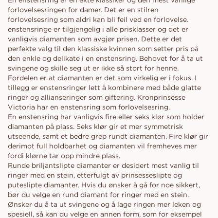
forlovelsesringen for damer. Det er en stilren
forlovelsesring som aldri kan bli feil ved en forlovelse.
enstensringe er tilgjengelig i alle prisklasser og det er
vanligvis diamanten som avgjør prisen. Dette er det
perfekte valg til den klassiske kvinnen som setter pris på
den enkle og delikate i en enstensring. Behovet for å ta ut
svingene og skille seg ut er ikke så stort for henne.
Fordelen er at diamanten er det som virkelig er i fokus. I
tillegg er enstensringer lett å kombinere med både glatte
ringer og allianseringer som giftering. Kronprinsesse
Victoria har en enstensring som forlovelsesring.
En enstensring har vanligvis fire eller seks klør som holder
diamanten på plass. Seks klør gir et mer symmetrisk
utseende, samt et bedre grep rundt diamanten. Fire klør gir
derimot full holdbarhet og diamanten vil fremheves mer
fordi klørne tar opp mindre plass.
Runde briljantslipte diamanter er desidert mest vanlig til
ringer med en stein, etterfulgt av prinsesseslipte og
puteslipte diamanter. Hvis du ønsker å gå for noe sikkert,
bør du velge en rund diamant for ringer med en stein.
Ønsker du å ta ut svingene og å lage ringen mer leken og
spesiell, så kan du velge en annen form, som for eksempel