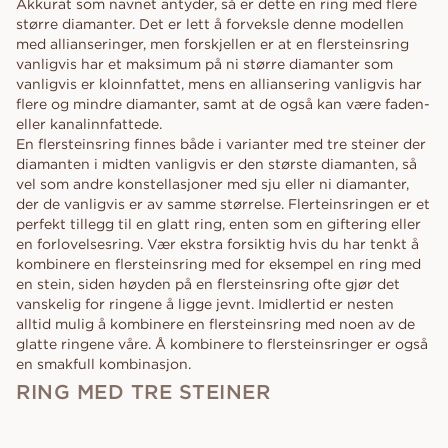
Akkurat som navnet antyder, så er dette en ring med flere
større diamanter. Det er lett å forveksle denne modellen
med allianseringer, men forskjellen er at en flersteinsring
vanligvis har et maksimum på ni større diamanter som
vanligvis er kloinnfattet, mens en alliansering vanligvis har
flere og mindre diamanter, samt at de også kan være faden-
eller kanalinnfattede.
En flersteinsring finnes både i varianter med tre steiner der
diamanten i midten vanligvis er den største diamanten, så
vel som andre konstellasjoner med sju eller ni diamanter,
der de vanligvis er av samme størrelse. Flerteinsringen er et
perfekt tillegg til en glatt ring, enten som en giftering eller
en forlovelsesring. Vær ekstra forsiktig hvis du har tenkt å
kombinere en flersteinsring med for eksempel en ring med
en stein, siden høyden på en flersteinsring ofte gjør det
vanskelig for ringene å ligge jevnt. Imidlertid er nesten
alltid mulig å kombinere en flersteinsring med noen av de
glatte ringene våre. Å kombinere to flersteinsringer er også
en smakfull kombinasjon.
RING MED TRE STEINER