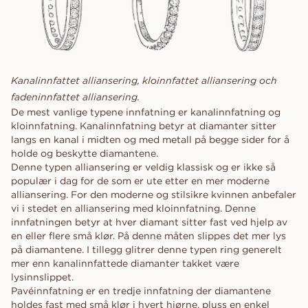
Kanalinnfattet alliansering, kloinnfattet alliansering och
fadeninnfattet alliansering.
De mest vanlige typene innfatning er kanalinnfatning og
kloinnfatning. Kanalinnfatning betyr at diamanter sitter
langs en kanal i midten og med metall på begge sider for å
holde og beskytte diamantene.
Denne typen alliansering er veldig klassisk og er ikke så
populær i dag for de som er ute etter en mer moderne
alliansering. For den moderne og stilsikre kvinnen anbefaler
vi i stedet en alliansering med kloinnfatning. Denne
innfatningen betyr at hver diamant sitter fast ved hjelp av
en eller flere små klør. På denne måten slippes det mer lys
på diamantene. I tillegg glitrer denne typen ring generelt
mer enn kanalinnfattede diamanter takket være
lysinnslippet.
Pavéinnfatning er en tredje innfatning der diamantene
holdes fast med små klør i hvert hjørne, pluss en enkel