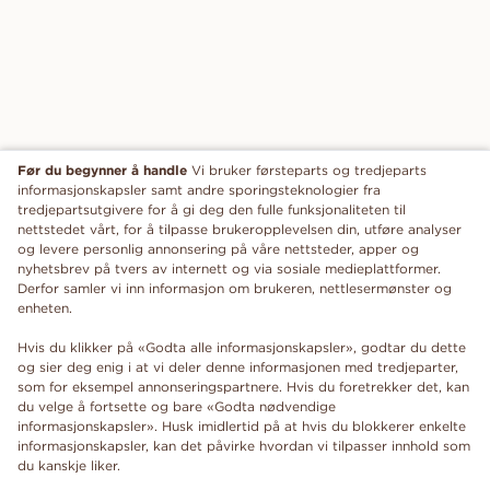
Før du begynner å handle
Vi bruker førsteparts og tredjeparts
informasjonskapsler samt andre sporingsteknologier fra
tredjepartsutgivere for å gi deg den fulle funksjonaliteten til
nettstedet vårt, for å tilpasse brukeropplevelsen din, utføre analyser
og levere personlig annonsering på våre nettsteder, apper og
nyhetsbrev på tvers av internett og via sosiale medieplattformer.
Derfor samler vi inn informasjon om brukeren, nettlesermønster og
enheten.
Hvis du klikker på «Godta alle informasjonskapsler», godtar du dette
og sier deg enig i at vi deler denne informasjonen med tredjeparter,
som for eksempel annonseringspartnere. Hvis du foretrekker det, kan
du velge å fortsette og bare «Godta nødvendige
informasjonskapsler». Husk imidlertid på at hvis du blokkerer enkelte
informasjonskapsler, kan det påvirke hvordan vi tilpasser innhold som
du kanskje liker.