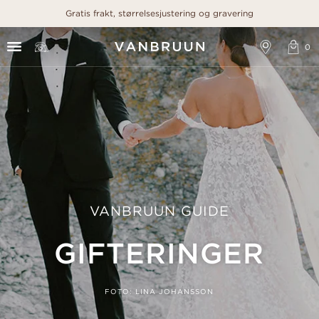
Gratis frakt, størrelsesjustering og gravering
VANBRUUN GUIDE
GIFTERINGER
FOTO: LINA JOHANSSON