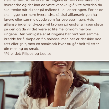
De aller flest foretrekker at ringene er helt i nærheten av
hverandre og det kan da være vanskelig å vite hvordan du
skal tenke når du ser på målene til allianseringen. For at de
skal ligge nærmere hverandre, så skal allianseringen ha
lavere eller samme dybde som forlovelsesringen. Hvis
allianseringen er dypere, vil kronen på enstensringen støte
på den og da vil det være et lite mellomrom mellom
ringene. Den vanligste er at ringene har omtrent samme
bredde for å skape en fin balanse, men her er det ikke noe
rett eller galt, men en smakssak hvor du går helt til etter
din mening og smak.
*På bildet:
Filippa
og
Louise