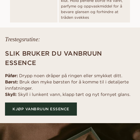
klut. Hold perlene borte fra vann,
parfyme og oppvaskmiddel for å
bevare glansen og forhindre at
tråden svekkes
Trestegsrutine:
SLIK BRUKER DU VANBRUUN
ESSENCE
Påfør:
Drypp noen dråper på ringen eller smykket ditt.
Børst:
Bruk den myke børsten for å komme til i detaljerte
innfatninger.
Skyll:
Skyll i lunkent vann, klapp tørt og nyt fornyet glans.
KJØP VANBRUUN ESSENCE