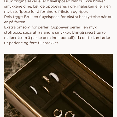
Bruk originalesker eller fløyelsposer: Når du ikke bruker
smykkene dine, bør de oppbevares i originalesken eller i en
myk stoffpose for å forhindre friksjon og riper.
Reis trygt: Bruk en fløyelspose for ekstra beskyttelse når du
er på farten.
Ekstra omsorg for perler: Oppbevar perler i en myk
stoffpose, separat fra andre smykker. Unngå svært tørre
miljøer (som å pakke dem inn i bomull), da dette kan tørke
ut perlene og føre til sprekker.