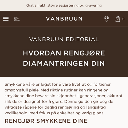
Gratis frakt, størrelsesjustering og gravering
VANBRUUN EDITORIAL
HVORDAN RENGJØRE
DIAMANTRINGEN DIN
Smykkene våre er laget for å vare livet ut og fortjener
omsorgsfull pleie. Med riktige rutiner kan ringene og
smykkene dine bevare sin skjønnhet i generasjoner, akkurat
slik de er designet for å gjøre. Denne guiden gir deg de
viktigste rådene for daglig rengjøring og langsiktig
vedlikehold, med fokus på enkelhet og varig glans.
RENGJØR SMYKKENE DINE