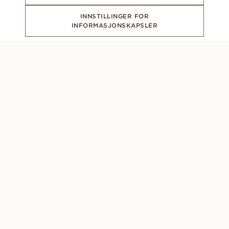
INNSTILLINGER FOR
INFORMASJONSKAPSLER
ABONNER PÅ VÅRT NYHETSBREV
CONCIERGE