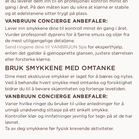
at du leverer dem inn til en profesjonell kontroll minst én
gang i året. På den måten kan du sikre at klørne er stabile
og at edelstenene sitter trygt på plass.
VANBRUUN CONCIERGE ANBEFALER:
Lever inn smykkene dine til kontroll minst én gang i året.
Vurder profesjonell dyprens for å fjerne smuss og oljer fra
de mest utilgjengelige detaljene.
Send ringene dine til VANBRUUN Spa
for eksperthjelp,
enten det gjelder å gjenopprette glansen, justere størrelsen
eller forsterke klørne.
BRUK SMYKKENE MED OMTANKE
Dine mest eksklusive smykker er laget for å bæres og nytes.
Ved å behandle hvert smykke med omtanke og forsiktighet
bidrar du til å bevare skjønnheten og forlenge levetiden.
VANBRUUN CONCIERGE ANBEFALER:
Varier hvilke ringer du bruker til ulike anledninger for å
unngå unødvendig slitasje på ett enkelt smykke.
Kontroller klør og innfatninger jevnlig for tegn på at de har
løsnet.
Ta av deg smykkene før fysisk krevende aktiviteter.