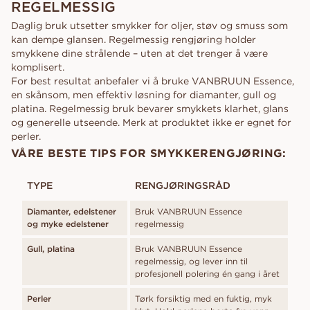
REGELMESSIG
Daglig bruk utsetter smykker for oljer, støv og smuss som
kan dempe glansen. Regelmessig rengjøring holder
smykkene dine strålende – uten at det trenger å være
komplisert.
For best resultat anbefaler vi å bruke VANBRUUN Essence,
en skånsom, men effektiv løsning for diamanter, gull og
platina. Regelmessig bruk bevarer smykkets klarhet, glans
og generelle utseende. Merk at produktet ikke er egnet for
perler.
VÅRE BESTE TIPS FOR SMYKKERENGJØRING:
TYPE
RENGJØRINGSRÅD
Diamanter, edelstener
Bruk VANBRUUN Essence
og myke edelstener
regelmessig
Gull, platina
Bruk VANBRUUN Essence
regelmessig, og lever inn til
profesjonell polering én gang i året
Perler
Tørk forsiktig med en fuktig, myk