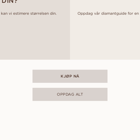
 DIN?
 kan vi estimere størrelsen din.
Oppdag vår diamantguide for en d
KJØP NÅ
OPPDAG ALT