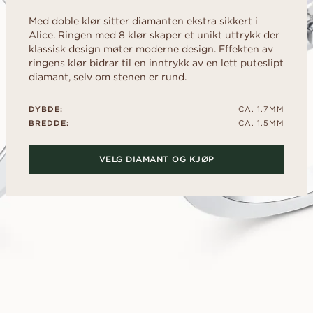
d
Diamantguide
al
Hjerte
FRI FØR DU
rer
Diamantguide
Med doble klør sitter diamanten ekstra sikkert i
RINGEN
Fluorescens
rer
scher
Navett
Alice. Ringen med 8 klør skaper et unikt uttrykk der
Lån en replika ring 
Diamantsertifikat
klassisk design møter moderne design. Effekten av
den ekte ringer s
ringens klør bidrar til en inntrykk av en lett puteslipt
Slik får du diamanten til å se
har fått ditt ja.
OPPDAG ALLE EDITORIALS
diamant, selv om stenen er rund.
større ut
Diamantens polering
DYBDE:
CA. 1.7MM
BREDDE:
CA. 1.5MM
VELG DIAMANT OG KJØP