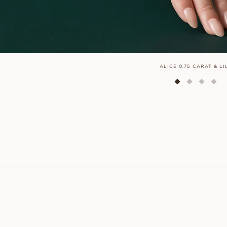
ALICE 0.75 CARAT & LI
FRIDA
FRA
9 800
NOK