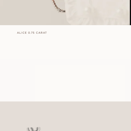
ALICE 0.75 CARAT
LORIN
FRA
15 800
NOK