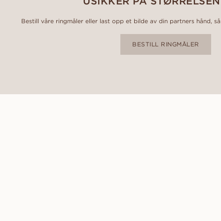
USIKKER PÅ STØRRELSEN
Bestill våre ringmåler eller last opp et bilde av din partners hånd, så
BESTILL RINGMÅLER