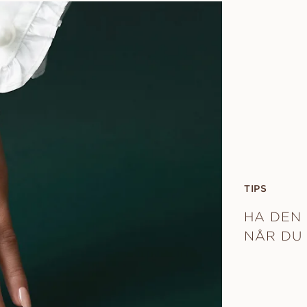
TIPS
HA DEN 
NÅR DU