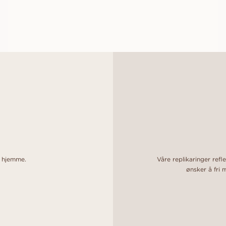
FRA
16 400
NOK
o hjemme.
Våre replikaringer refl
ønsker å fri 