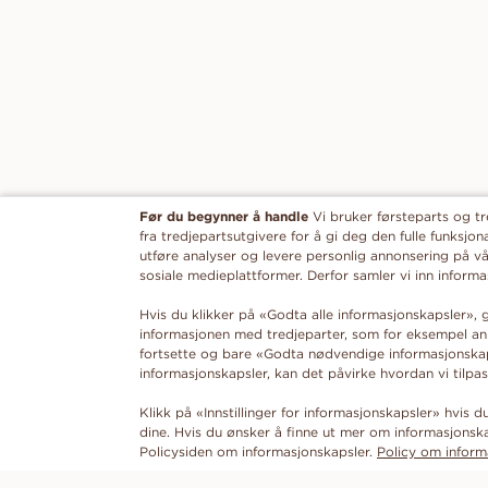
Før du begynner å handle
Vi bruker førsteparts og t
fra tredjepartsutgivere for å gi deg den fulle funksjona
utføre analyser og levere personlig annonsering på vå
sosiale medieplattformer. Derfor samler vi inn infor
Hvis du klikker på «Godta alle informasjonskapsler», g
informasjonen med tredjeparter, som for eksempel ann
fortsette og bare «Godta nødvendige informasjonskaps
informasjonskapsler, kan det påvirke hvordan vi tilpas
Klikk på «Innstillinger for informasjonskapsler» hvis 
dine. Hvis du ønsker å finne ut mer om informasjonska
Policysiden om informasjonskapsler.
Policy om inform