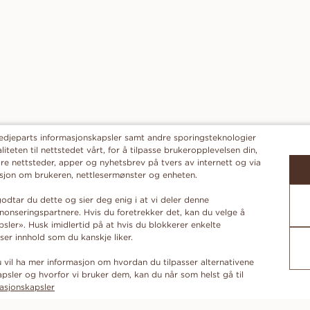
redjeparts informasjonskapsler samt andre sporingsteknologier
liteten til nettstedet vårt, for å tilpasse brukeropplevelsen din,
re nettsteder, apper og nyhetsbrev på tvers av internett og via
masjon om brukeren, nettlesermønster og enheten.
odtar du dette og sier deg enig i at vi deler denne
onseringspartnere. Hvis du foretrekker det, kan du velge å
ler». Husk imidlertid på at hvis du blokkerer enkelte
ser innhold som du kanskje liker.
du vil ha mer informasjon om hvordan du tilpasser alternativene
psler og hvorfor vi bruker dem, kan du når som helst gå til
asjonskapsler