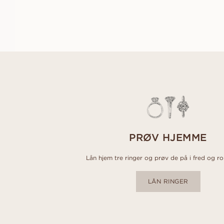
FRA
7 300
NOK
PRØV HJEMME
Lån hjem tre ringer og prøv de på i fred og r
LÅN RINGER