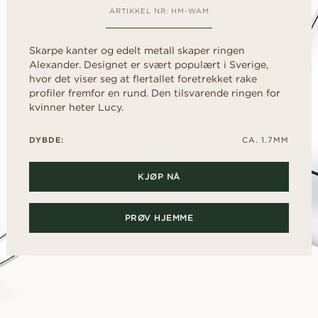
d
Diamantguide
al
Hjerte
FRI FØR DU
rer
ARTIKKEL NR: HM-WAM
Diamantguide
RINGEN
Fluorescens
rer
scher
Navett
Lån en replika ring 
Diamantsertifikat
Skarpe kanter og edelt metall skaper ringen
den ekte ringer s
Alexander. Designet er svært populært i Sverige,
Slik får du diamanten til å se
har fått ditt ja.
OPPDAG ALLE EDITORIALS
større ut
hvor det viser seg at flertallet foretrekket rake
profiler fremfor en rund. Den tilsvarende ringen for
Diamantens polering
kvinner heter Lucy.
DYBDE:
CA. 1.7MM
KJØP NÅ
PRØV HJEMME