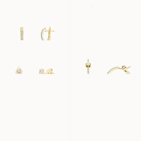
AMELIE
SIENNA
AUS
AUS
EUR
5 260
EUR
440
YASMINE
CARA MOYENNE
AUS
AUS
EUR
3 470
EUR
5 410
TULIPE
THILDE
AUS
AUS
EUR
2 240
EUR
440
STELLA
MARIANNE
AUS
AUS
EUR
440
EUR
440