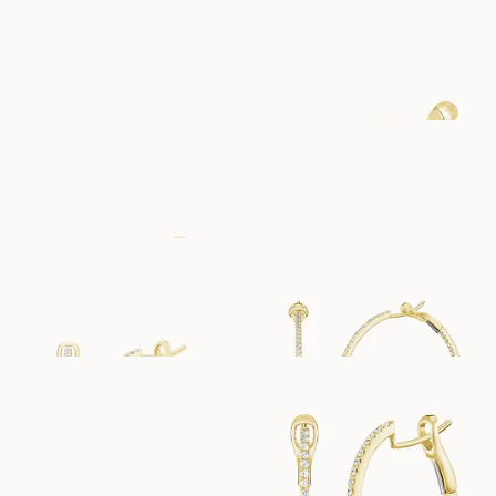
STEPHANIE
PEONY
AUS
AUS
EUR
1 110
EUR
1 340
POPPY
SUZANNE
AUS
AUS
EUR
1 610
EUR
440
CARA PETITE
CARA GRANDE
AUS
AUS
EUR
3 370
EUR
7 930
CARA MINIME
CAMILLE
AUS
AUS
EUR
2 510
EUR
4 000
SIRI