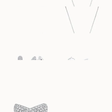
ERICA
ERICA
AUS
AUS
EUR
580
EUR
610
IVY
MAYA
AUS
AUS
EUR
6 350
EUR
3 000
LUNETTE
LOLA
AUS
AUS
EUR
1 130
EUR
4 030
POSITANO
CAPRI
AUS
AUS
EUR
9 510
EUR
2 110