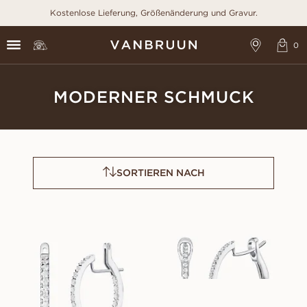
Kostenlose Lieferung, Größenänderung und Gravur.
MODERNER SCHMUCK
SORTIEREN NACH
SIRI
CAMILLE
AUS
AUS
EUR
7 340
EUR
4 000
BILLIE
AUS