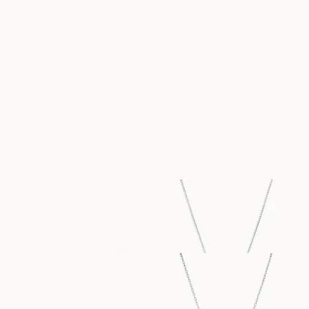
AUS
-
LEIA
VERBIER
AUS
AUS
EUR
2 530
EUR
1 490
PALERMO
PORTOFINO
AUS
AUS
EUR
990
EUR
1 650
THILDE
THILDE
AUS
AUS
EUR
580
EUR
1 050
SIENNA
SIENNA
AUS
AUS
EUR
740
EUR
610