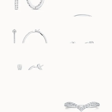
EUR
2 670
CARA GRANDE
CARA MINIME
AUS
AUS
EUR
7 930
EUR
2 510
CARA PETITE
MOLLY
AUS
AUS
EUR
3 370
EUR
1 900
HOLLY
VERA
AUS
AUS
EUR
1 300
EUR
1 170
LOVISA
AUS
LIANA
EUR
6 180