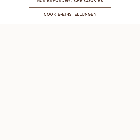
NUR ERFORDERLICHE COOKIES
COOKIE-EINSTELLUNGEN
ABONNIERE UNSEREN NEWSLETTER
PERSÖNLICHE BERATUNG
Montag – Sonntag: 8AM - 10PM (GMT +1)