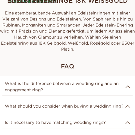
EDELSTEINENRINGE 18K WEISSGOLD
Eine atemberaubende Auswahl an Edelsteinringen mit einer
Vielzahl von Designs und Edelsteinen. Von Saphiren bis hin zu
Rubinen, Morganiten und Smaragden. Jeder Edelstein-Ehering
wird mit Präzision und Eleganz gefertigt, um jedem Anlass einen
Hauch von Glamour zu verleihen. Wählen Sie einen
Edelsteinring aus 18K Gelbgold, Weißgold, Roségold oder 950er
Platin.
FAQ
What is the difference between a wedding ring and an
engagement ring?
The difference between an engagement ring and a
What should you consider when buying a wedding ring?
wedding ring often lies in the context of when the rings
are gifted. An engagement ring is typically gifted in
There are several things to consider when choosing a
connection with an engagement, with the symbolic
Is it necessary to have matching wedding rings?
wedding ring, including design, stones, metals, fit,
purpose of getting married in the future. In contrast, a
comfort, budget, quality, and symbolism. You customize
wedding ring is often gifted during a wedding ceremony