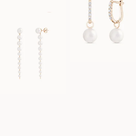
PEGGY
AUS
EUR
740