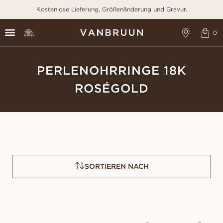
Kostenlose Lieferung, Größenänderung und Gravur.
PERLENOHRRINGE 18K
ROSÉGOLD
SORTIEREN NACH
POPPY
POLLY
AUS
AUS
EUR
1 610
EUR
1 430