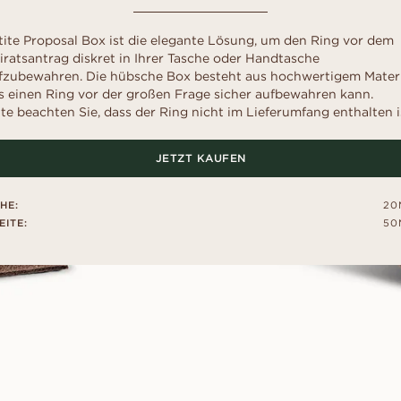
liff
schliff
Childhood Kollektion
d
um Ihre perfekte G
M
EN
ERST DER A
inzess-
Radiant-
Kaufratgeber
RATGEBER
AUSWAHL
tite Proposal Box ist die elegante Lösung, um den Ring vor dem
liff
schliff
Diamanten-Ratgeber
iratsantrag diskret in Ihrer Tasche oder Handtasche
Leihen Sie sich f
Diamant-Ratgeber
al- schliff
Herz- schliff
einen Platzhalter-
fzubewahren. Die hübsche Box besteht aus hochwertigem Materi
Fluoreszenz
Sie den echten Ri
s einen Ring vor der großen Frage sicher aufbewahren kann.
scher-
Marquise-
ENTDECKEN SIE ALLE EDITORIALS
nach dem „Ja“.
hliff
Schliff
tte beachten Sie, dass der Ring nicht im Lieferumfang enthalten i
Diamant-Zertifikat
Wie Sie Ihren Diamanten
optisch größer wirken lassen
JETZT KAUFEN
Politur eines Diamanten
HE:
20
EITE:
50